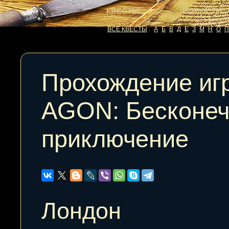
КВЕСТЫ
НОВОСТИ
ВСЕ КВЕСТЫ
:
А
Б
В
Д
Е
З
М
Н
О
П
Прохождение иг
AGON: Бесконе
приключение
Лондон