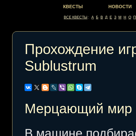
КВЕСТЫ
НОВОСТИ
ВСЕ КВЕСТЫ
:
А
Б
В
Д
Е
З
М
Н
О
П
Прохождение иг
Sublustrum
Мерцающий мир
В машине подбир