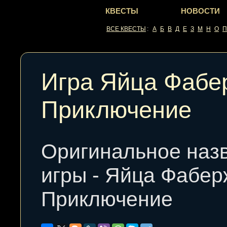
КВЕСТЫ
НОВОСТИ
ВСЕ КВЕСТЫ
:
А
Б
В
Д
Е
З
М
Н
О
П
Игра Яйца Фабе
Приключение
Оригинальное наз
игры - Яйца Фабер
Приключение